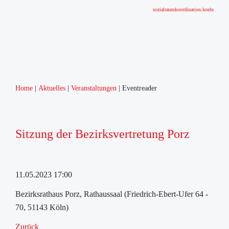
sozialraumkoordination.koeln
Home
Aktuelles
Veranstaltungen
Eventreader
Home
Aktuelles
Neuigkeiten
Sitzung der Bezirksvertretung Porz
Veranstaltungen
Über Uns
Sozialraumgebiet
11.05.2023 17:00
Zahlen
Sozialraumkoordination
Bezirksrathaus Porz, Rathaussaal (Friedrich-Ebert-Ufer 64 -
Quartiersarbeit Porz
70, 51143 Köln)
Community
Zurück